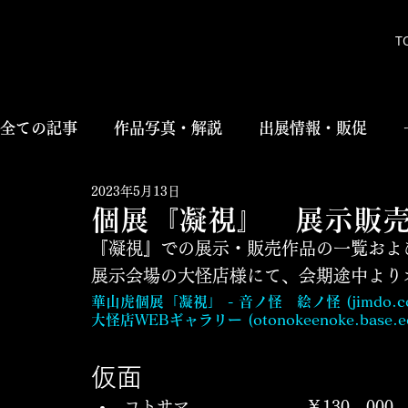
T
全ての記事
作品写真・解説
出展情報・販促
2023年5月13日
個展『凝視』 展示販
『凝視』での展示・販売作品の一覧およ
展示会場の大怪店様にて、会期途中より
華山虎個展「凝視」 - 音ノ怪　絵ノ怪 (jimdo.c
大怪店WEBギャラリー (otonokeenoke.base.e
仮面
コトサマ				￥130，000