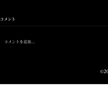
コメント
コメントを追加…
個展『凝視』2023.5/11-
5/21
©2